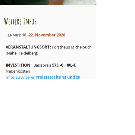
Weitere Infos
TERMIN:
18.-22. November 2026
VERANSTALTUNGSORT:
Forsthaus Michelbuch
(Nähe Heidelberg)
INVESTITION:
Basispreis
575,-€ + 80,-€
Nebenkosten
Infos zu unserer
Preisgestaltung und zu
alternativen Angeboten
findest du hier.
LEITUNG:
Jens Schwarzenbolz​ & Bettina
Wagner
bzw. das Team der
Outdoorschule Süd
UNTERKUNFT:
Im eigenen Zelt/Tarp, evtl. auch
Schlafplätze im Haus